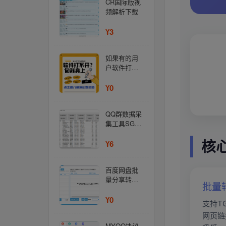
CR国际版视
频解析下载
¥3
如果有的用
户软件打不
开报错,可点
击尝试解决
¥0
QQ群数据采
集工具SG助
手
核
¥6
百度网盘批
量分享转存-
批量转
免费
¥0
支持TG
网页链
MYQQ协议