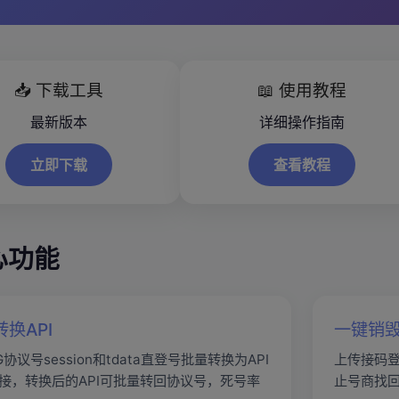
📥 下载工具
📖 使用教程
最新版本
详细操作指南
立即下载
查看教程
心功能
换API
一键销
协议号session和tdata直登号批量转换为API
上传接码
接，转换后的API可批量转回协议号，死号率
止号商找