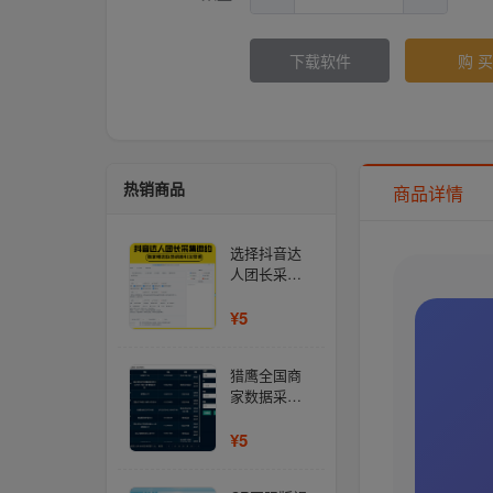
下载软件
购 买
热销商品
商品详情
选择抖音达
人团长采集
邀约(正版)-
商家精选联
¥5
盟招商引流
获客 抖音达
猎鹰全国商
人团长采集
家数据采集
邀约(正版)-
系统(正版)
商家精选联
¥5
盟招商引流
获客