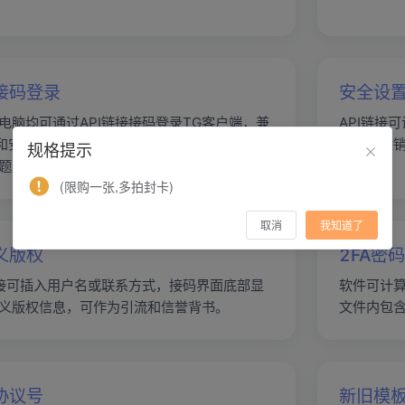
接码登录
安全设
电脑均可通过API链接接码登录TG客户端，兼
API链接
S和安卓虚拟登录，解决iOS直导注册号存活率
批量删除
规格提示
题。
(限购一张,多拍封卡)
取消
我知道了
义版权
2FA密
链接可插入用户名或联系方式，接码界面底部显
软件可计算
义版权信息，可作为引流和信誉背书。
文件内包含
协议号
新旧模