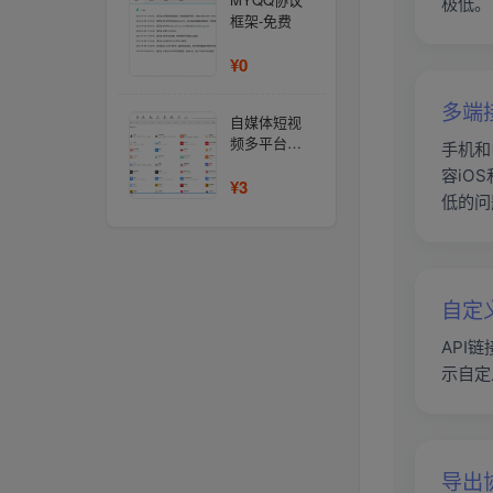
极低。
框架-免费
¥0
多端
自媒体短视
频多平台批
手机和
量发布工具-
容iO
支持抖
¥3
低的问
音/tiktok/快
手/小红书/今
日头
条/youtube/facebook
等50+大陆及
自定
海外平台的
图文视频一
API
键多账号发
布、分发、
示自定
混剪
导出