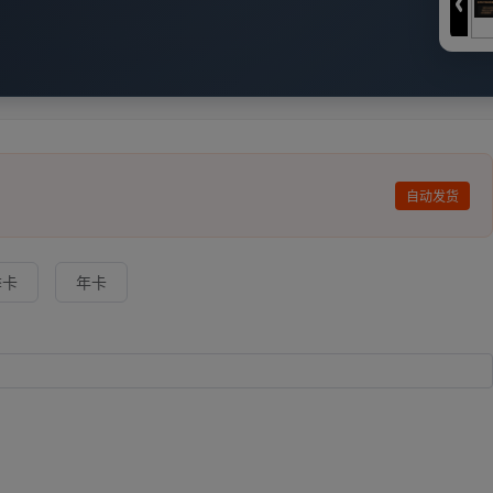
自动发货
季卡
年卡