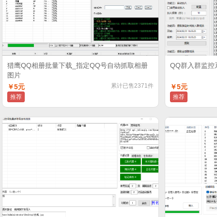
猎鹰QQ相册批量下载_指定QQ号自动抓取相册
QQ群入群监控
图片
累计已售2371件
￥5元
￥5元
推荐
推荐